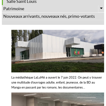
Office de tourisme
Salle Saint Louis
Randonnées et balades
Patrimoine
Histoire de Saint-Georges-sur-Loire
Nouveaux arrivants, nouveaux nés, primo-votants
Parcours de découverte patrimoniale
Château de Serrant
La médiathèque LaLuMé a ouvert le 7 juin 2022. On peut y trouver
une multitude d’ouvrages adulte, enfant, jeunesse, de la BD au
Manga en passant par les romans, les documentaires…