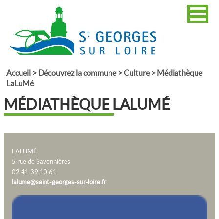
Accueil
>
Découvrez la commune
>
Culture
>
Médiathèque
LaLuMé
MÉDIATHÈQUE LALUMÉ
LALUMÉ
5 rue de Savennières
02 41 39 10 61
lalume@saint-georges-sur-loire.fr