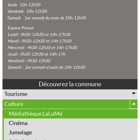
Jeudi : 10h-12h30
Vendredi : 10h-12h30
Samedi : 1er samedi du mois de 10h-12h30
Espace Presse
Lundi :
9h30-12h30 et 14h-17h30
Mardi : 9h30-12h30 et 14h-17h30
Mercredi : 9h30-12h30 et 14h-17h30
Jeudi : 9h30-12h30 et 14h-17h
Vendredi : 9h30-12h30
Samedi : 1er samedi d’août de 10h-12h30
Découvrez la commune
Tourisme
Aire de camping-car
Culture
À visiter
Médiathèque LaLuMé
Cartes de la commune
Cinéma
Hébergements et restaurants
Jumelage