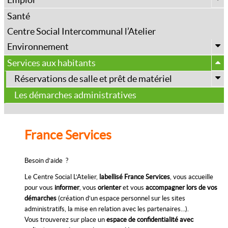
Accueil périscolaire
Portage de repas et visiteurs à domicile
Mission locale Angevine
Santé
Animation jeunesse
Information et Coordination gérontologique
Centre Social Intercommunal l’Atelier
(CLIC)
Espace jeunesse
Structures d’accueil
Environnement
ADMR
Relais Petite Enfance
Objectif Zéro phytos
Services aux habitants
Résidence pour personnes âgées
Cocci’bulles
Collecte des déchets
Réservations de salle et prêt de matériel
Transport solidaire
MAM & Micro-crèches
Guide du tri
Déchèterie
Les salles communales
Les démarches administratives
Résidence Yolaine de Kepper (AFM)
La boîte à malice
Points d’apport volontaire
Salle Beau Site
Accueil de loisirs Le Bois Enchanté
Calendrier des collectes
France Services
Besoin d’aide ?
Le Centre Social L’Atelier,
labellisé France Services
, vous accueille
pour vous
informer
, vous
orienter
et vous
accompagner lors de vos
démarches
(création d’un espace personnel sur les sites
administratifs, la mise en relation avec les partenaires…).
Vous trouverez sur place un
espace de confidentialité avec