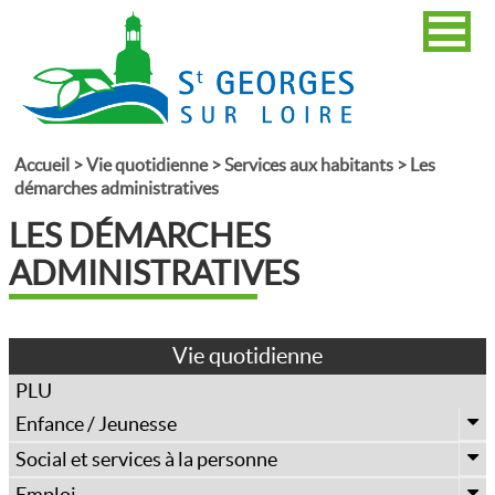
Accueil
>
Vie quotidienne
>
Services aux habitants
>
Les
démarches administratives
LES DÉMARCHES
ADMINISTRATIVES
Vie quotidienne
PLU
Enfance / Jeunesse
Établissements scolaires
Social et services à la personne
Restauration scolaire
Centre communal d’action sociale (CCAS)
Emploi